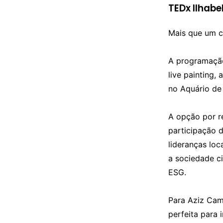
TEDx Ilhabe
Mais que um c
A programação 
live painting
no Aquário de
A opção por r
participação 
lideranças lo
a sociedade c
ESG.
Para Aziz Cam
perfeita para 