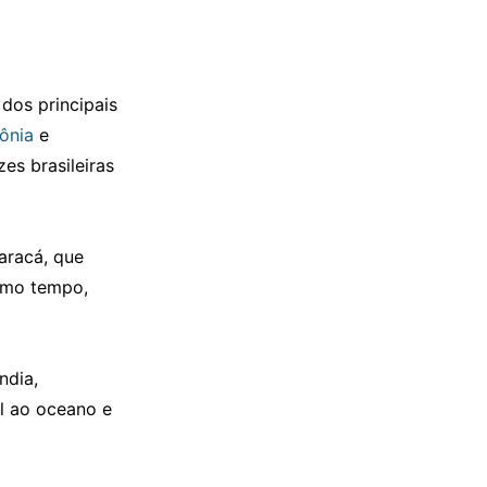
 dos principais
ônia
e
es brasileiras
Maracá, que
esmo tempo,
ndia,
l ao oceano e