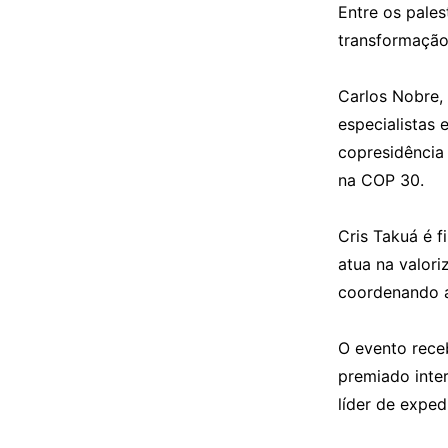
Entre os pale
transformação
Carlos Nobre, 
especialistas
copresidência 
na COP 30.
Cris Takuá é f
atua na valori
coordenando a
O evento rece
premiado inte
líder de expe