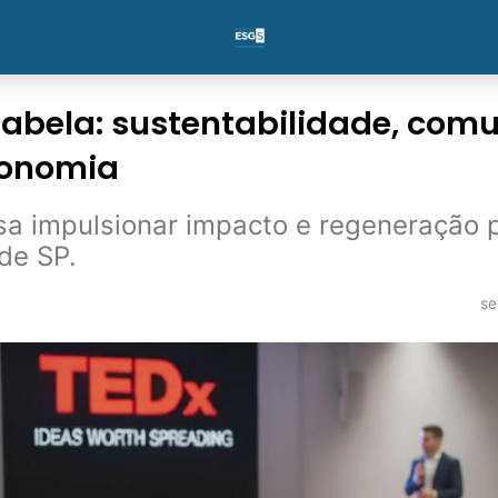
habela: sustentabilidade, com
conomia
sa impulsionar impacto e regeneração 
 de SP.
se