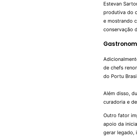
Estevan Sarto
produtiva do 
e mostrando c
conservação d
Gastronomi
Adicionalment
de chefs reno
do Portu Brasi
Além disso, d
curadoria e de
Outro fator i
apoio da inic
gerar legado, 