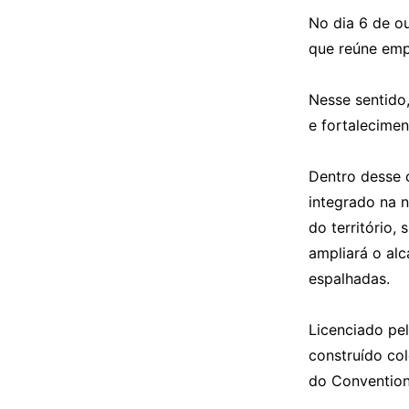
No dia 6 de ou
que reúne empr
Nesse sentido
e fortalecimen
Dentro desse c
integrado na n
do território,
ampliará o alc
espalhadas.
Licenciado pel
construído col
do Convention 