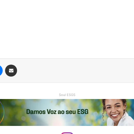
Messenger
Compartilhar via e-mail
Soul ESGS