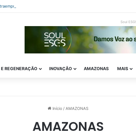
ntraempreendedorismo e ESG: como inovar com impacto real
Soul ESG
E E REGENERAÇÃO
INOVAÇÃO
AMAZONAS
MAIS
Início
/
AMAZONAS
AMAZONAS