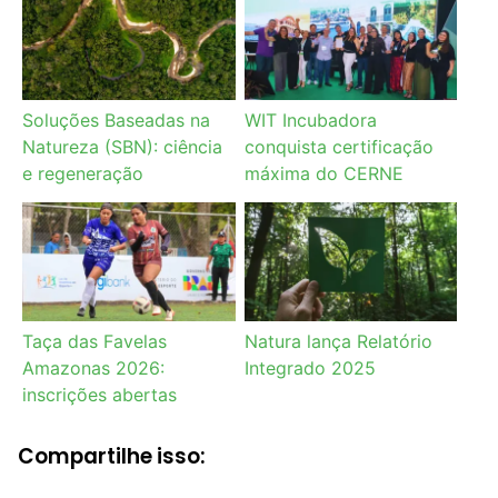
Soluções Baseadas na
WIT Incubadora
Natureza (SBN): ciência
conquista certificação
e regeneração
máxima do CERNE
Taça das Favelas
Natura lança Relatório
Amazonas 2026:
Integrado 2025
inscrições abertas
Compartilhe isso: