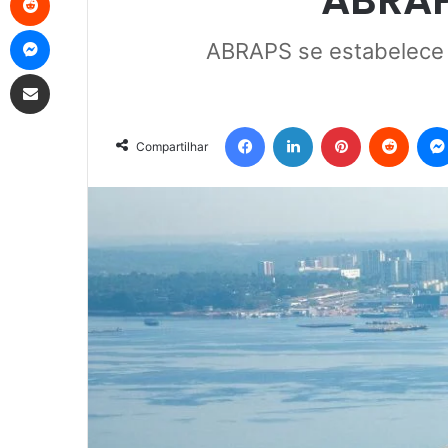
Messenger
ABRAPS se estabelece 
Compartilhar via e-mail
Facebook
Linkedin
Pinterest
Reddit
Compartilhar