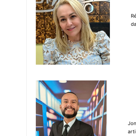
Ré
da
Jon
art