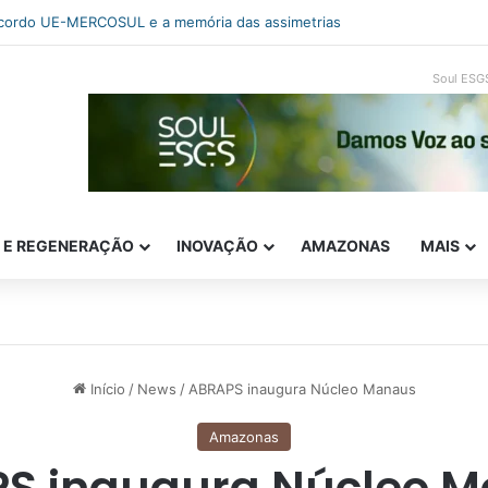
o-to-market: a estratégia que decide o sucesso do produto
Soul ESG
E E REGENERAÇÃO
INOVAÇÃO
AMAZONAS
MAIS
Início
/
News
/
ABRAPS inaugura Núcleo Manaus
Amazonas
S inaugura Núcleo 