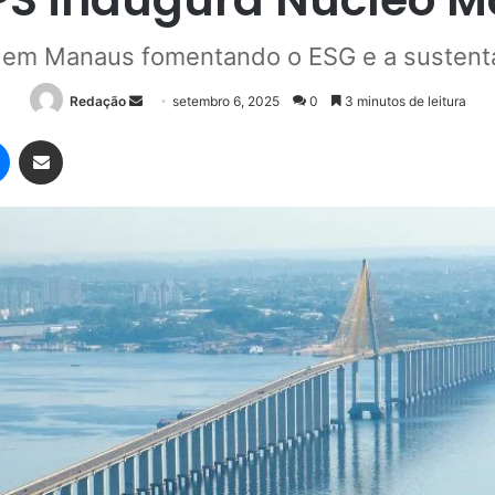
em Manaus fomentando o ESG e a sustent
Mande
Redação
setembro 6, 2025
0
3 minutos de leitura
um
Messenger
Compartilhar via e-mail
e-
mail