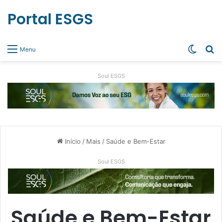
Portal ESGS
Switch
Pr
Menu
Soul ESGS
Início
/
Mais
/
Saúde e Bem-Estar
Soul ESGS
Saúde e Bem-Estar