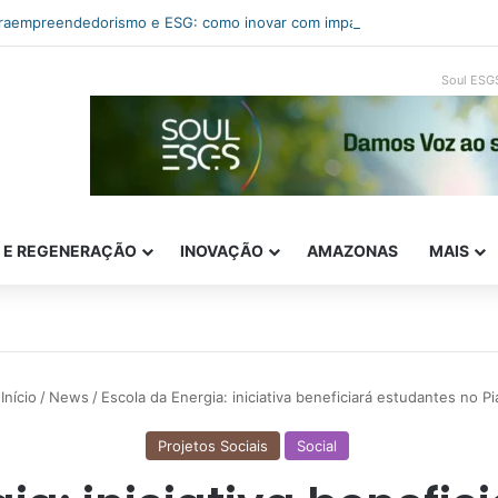
traempreendedorismo e ESG: como inovar com impacto real
Soul ESG
E E REGENERAÇÃO
INOVAÇÃO
AMAZONAS
MAIS
Início
/
News
/
Escola da Energia: iniciativa beneficiará estudantes no Pi
Projetos Sociais
Social