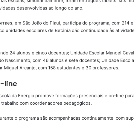
as escolas, simultaneamente, foram entregues tablets, kits mu
ividades desenvolvidas ao longo do ano.
Arraes, em São João do Piauí, participa do programa, com 214 
o unidades escolares de Betânia dão continuidade às atividades
ndo 24 alunos e cinco docentes; Unidade Escolar Manoel Caval
do Nascimento, com 46 alunos e sete docentes; Unidade Escola
ar Miguel Arcanjo, com 158 estudantes e 30 professores.
-line
Escola da Energia promove formações presenciais e on-line pa
e trabalho com coordenadores pedagógicos.
 durante o programa são acompanhadas continuamente, com supo