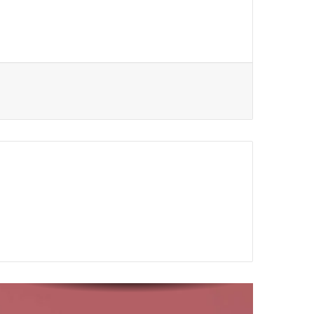
Educação inovadora: o futuro
do trabalho
ONG: O Que é e como
funciona
Dia de Doar: é hoje, 03/12
Fundação Salvador Arena
conquista Prêmio Nacional