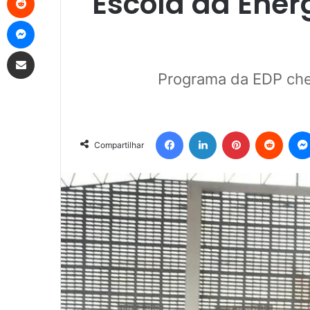
Escola da Energ
Messenger
Compartilhar via e-mail
Programa da EDP cheg
Facebook
Linkedin
Pinterest
Reddit
Compartilhar