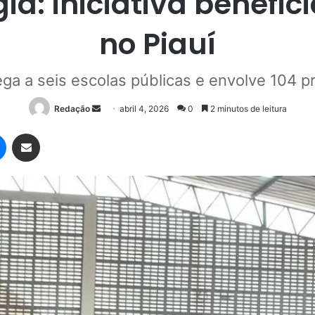
ia: iniciativa benefi
no Piauí
a a seis escolas públicas e envolve 104 p
Mande
Redação
abril 4, 2026
0
2 minutos de leitura
um
Messenger
Compartilhar via e-mail
e-
mail