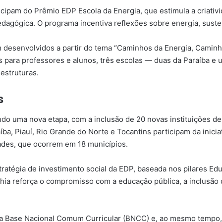
icipam do Prêmio EDP Escola da Energia, que estimula a criati
agógica. O programa incentiva reflexões sobre energia, susten
m desenvolvidos a partir do tema “Caminhos da Energia, Caminh
 para professores e alunos, três escolas — duas da Paraíba e 
estruturas.
s
do uma nova etapa, com a inclusão de 20 novas instituições de e
aíba, Piauí, Rio Grande do Norte e Tocantins participam da inici
ades, que ocorrem em 18 municípios.
stratégia de investimento social da EDP, baseada nos pilares E
ia reforça o compromisso com a educação pública, a inclusão d
 a Base Nacional Comum Curricular (BNCC) e, ao mesmo tempo