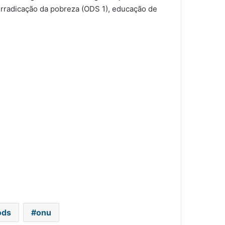
erradicação da pobreza (ODS 1), educação de
AACD e SBT marcam data do
Teleton
Casas Terapêuticas para
população LGBTI inaugura em
SP
ods
onu