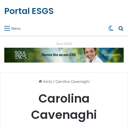
Portal ESGS
Switch
Pr
Menu
Soul ESGS
Início
/
Carolina Cavenaghi
Carolina
Cavenaghi