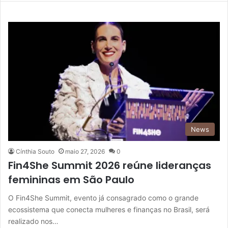
News
Cínthia Souto
maio 27, 2026
0
Fin4She Summit 2026 reúne lideranças
femininas em São Paulo
O Fin4She Summit, evento já consagrado como o grande
ecossistema que conecta mulheres e finanças no Brasil, será
realizado nos…