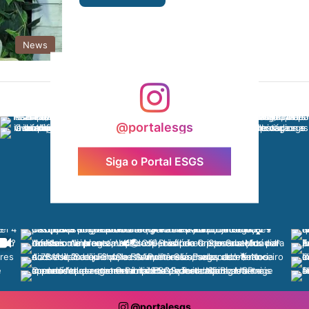
News
@portalesgs
Siga o Portal ESGS
@portalesgs