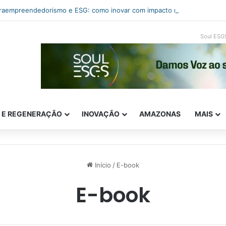
traempreendedorismo e ESG: como inovar com impacto real
Soul ESG
E E REGENERAÇÃO
INOVAÇÃO
AMAZONAS
MAIS
Início
/
E-book
E-book