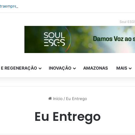
ntraempreendedorismo e ESG: como inovar com impacto real
Soul ESG
E E REGENERAÇÃO
INOVAÇÃO
AMAZONAS
MAIS
Início
/
Eu Entrego
Eu Entrego