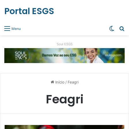
Portal ESGS
Switch
Pr
Menu
Soul ESGS
Início
/
Feagri
Feagri