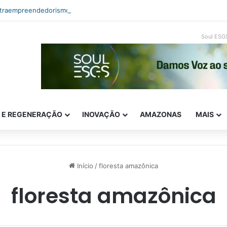
ntraempreendedorismo e ESG: como inovar com impacto real
Soul ESG
E E REGENERAÇÃO
INOVAÇÃO
AMAZONAS
MAIS
Início
/
floresta amazônica
floresta amazônica