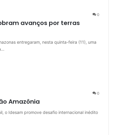
0
obram avanços por terras
mazonas entregaram, nesta quinta-feira (11), uma
da…
0
ção Amazônia
l, o Idesam promove desafio internacional inédito