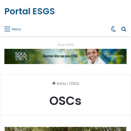
Portal ESGS
Switch
Pr
Menu
Soul ESGS
Início
/
OSCs
OSCs