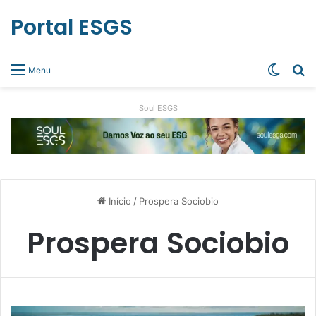
Portal ESGS
Switch
Pr
Menu
Soul ESGS
Início
/
Prospera Sociobio
Prospera Sociobio