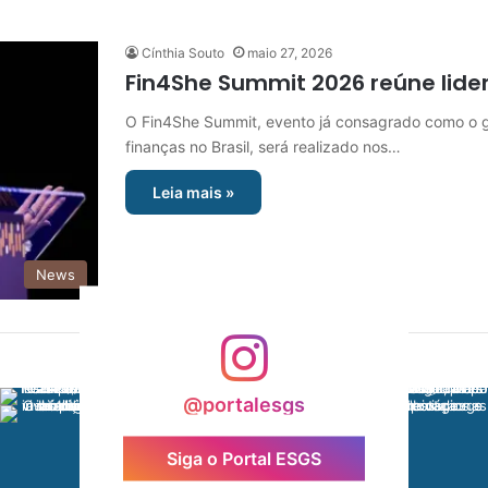
Cínthia Souto
maio 27, 2026
Fin4She Summit 2026 reúne lide
O Fin4She Summit, evento já consagrado como o 
finanças no Brasil, será realizado nos…
Leia mais »
News
@portalesgs
Siga o Portal ESGS