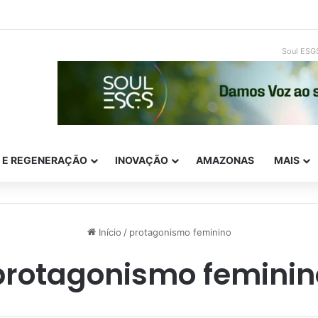
traempreendedorismo e ESG: como inovar com impacto real
Soul ESG
E E REGENERAÇÃO
INOVAÇÃO
AMAZONAS
MAIS
Início
/
protagonismo feminino
protagonismo feminin