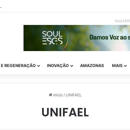
empreendedorismo e ESG: como inovar com impacto real
Soul ESG
E E REGENERAÇÃO
INOVAÇÃO
AMAZONAS
MAIS
Início
/
UNIFAEL
UNIFAEL