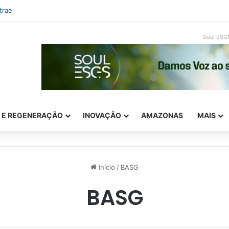
ntraempreendedorismo e ESG: como inovar com impacto real
Soul ESG
E E REGENERAÇÃO
INOVAÇÃO
AMAZONAS
MAIS
Início
/
BASG
BASG