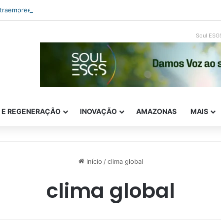
ntraempreendedorismo e ESG: como inovar com impacto real
Soul ESG
E E REGENERAÇÃO
INOVAÇÃO
AMAZONAS
MAIS
Início
/
clima global
clima global