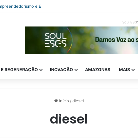
empreendedorismo e ESG: como inovar com impacto real
Soul ESG
E E REGENERAÇÃO
INOVAÇÃO
AMAZONAS
MAIS
Início
/
diesel
diesel