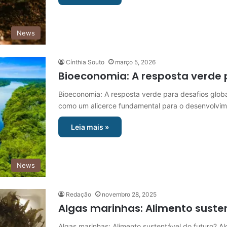
News
Cínthia Souto
março 5, 2026
Bioeconomia: A resposta verde 
Bioeconomia: A resposta verde para desafios glob
como um alicerce fundamental para o desenvolvim
Leia mais »
News
Redação
novembro 28, 2025
Algas marinhas: Alimento suste
Algas marinhas: Alimento sustentável do futuro? A