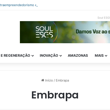
ntraempreendedorismo e ESG: como inovar com impacto real
Soul ESG
E E REGENERAÇÃO
INOVAÇÃO
AMAZONAS
MAIS
Início
/
Embrapa
Embrapa