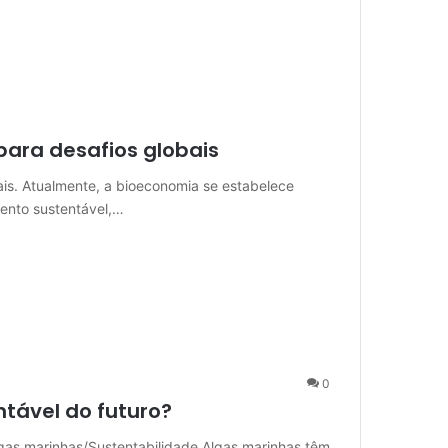
para desafios globais
ais. Atualmente, a bioeconomia se estabelece
ento sustentável,…
0
ntável do futuro?
lgas marinhas/Sustentabilidade Algas marinhas têm