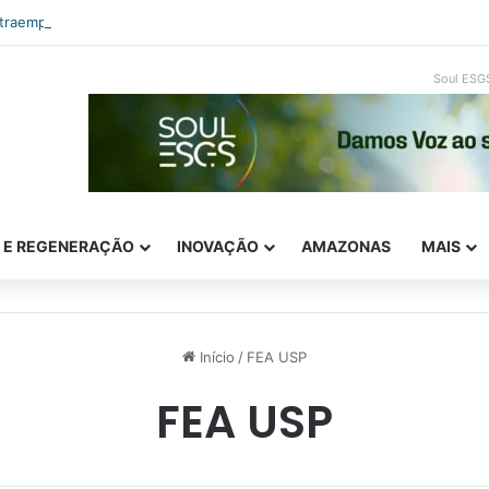
ntraempreendedorismo e ESG: como inovar com impacto real
Soul ESG
E E REGENERAÇÃO
INOVAÇÃO
AMAZONAS
MAIS
Início
/
FEA USP
FEA USP