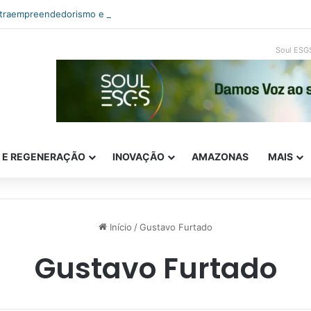
ntraempreendedorismo e ESG: como inovar com impacto real
Soul ESG
E E REGENERAÇÃO
INOVAÇÃO
AMAZONAS
MAIS
Início
/
Gustavo Furtado
Gustavo Furtado