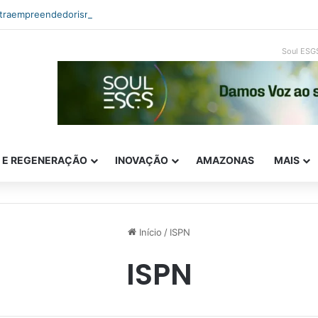
ntraempreendedorismo e ESG: como inovar com impacto real
Soul ESG
E E REGENERAÇÃO
INOVAÇÃO
AMAZONAS
MAIS
Início
/
ISPN
ISPN