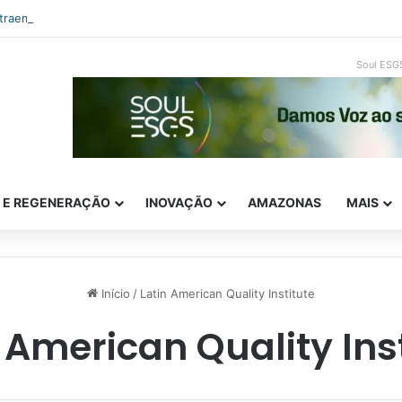
ntraempreendedorismo e ESG: como inovar com impacto real
Soul ESG
E E REGENERAÇÃO
INOVAÇÃO
AMAZONAS
MAIS
Início
/
Latin American Quality Institute
 American Quality Ins