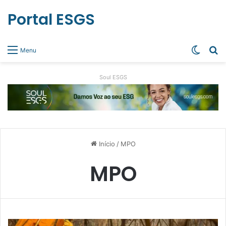
Portal ESGS
Switch
Pr
Menu
Soul ESGS
Início
/
MPO
MPO