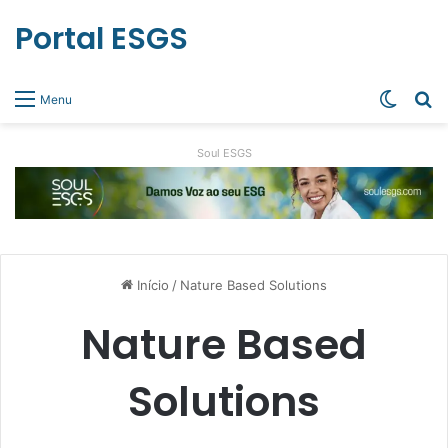
Portal ESGS
Switch
Pr
Menu
Soul ESGS
Início
/
Nature Based Solutions
Nature Based
Solutions