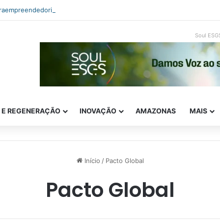
traempreendedorismo e ESG: como inovar com impacto real
Soul ESG
E E REGENERAÇÃO
INOVAÇÃO
AMAZONAS
MAIS
Início
/
Pacto Global
Pacto Global