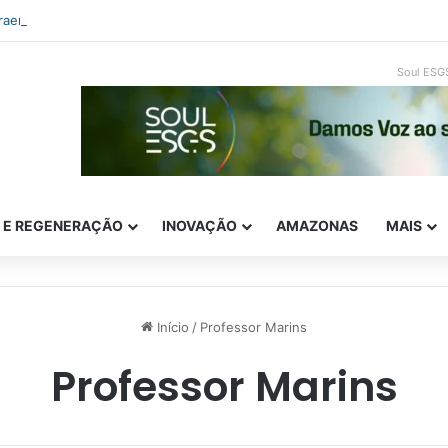
traempreendedorismo e ESG: como inovar com impacto real
Soul ESG
E E REGENERAÇÃO
INOVAÇÃO
AMAZONAS
MAIS
Início
/
Professor Marins
Professor Marins