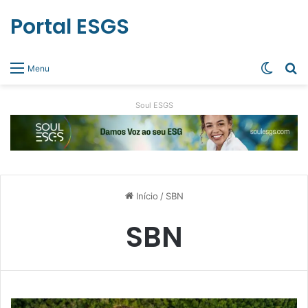
Portal ESGS
Switch
Pr
Menu
Soul ESGS
Início
/
SBN
SBN