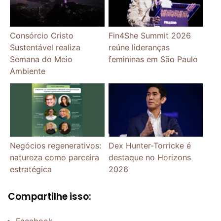
Consórcio Cristo
Fin4She Summit 2026
Sustentável realiza
reúne lideranças
Semana do Meio
femininas em São Paulo
Ambiente
Negócios regenerativos:
Dex Hunter-Torricke é
natureza como parceira
destaque no Horizons
estratégica
2026
Compartilhe isso:
Facebook