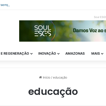
traempreendedorismo e ESG: como inovar com impacto real
Soul ESG
E E REGENERAÇÃO
INOVAÇÃO
AMAZONAS
MAIS
Início
/
educação
educação