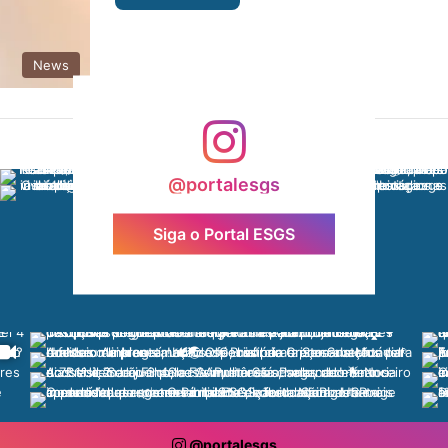
News
@portalesgs
Siga o Portal ESGS
@portalesgs