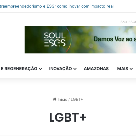
iomimética: a inteligência da vida a serviço da inovação
Soul ESG
E E REGENERAÇÃO
INOVAÇÃO
AMAZONAS
MAIS
Início
/
LGBT+
LGBT+