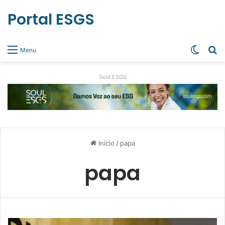
Portal ESGS
Switch
Pr
Menu
Soul ESGS
Início
/
papa
papa