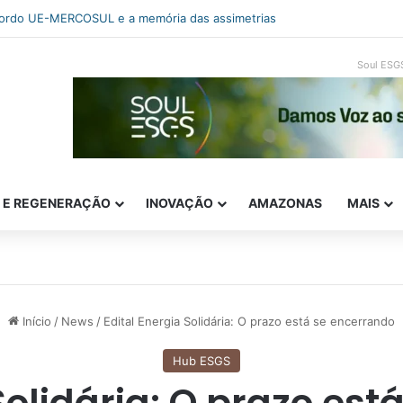
-to-market: a estratégia que decide o sucesso do produto
Soul ESG
E E REGENERAÇÃO
INOVAÇÃO
AMAZONAS
MAIS
Início
/
News
/
Edital Energia Solidária: O prazo está se encerrando
Hub ESGS
Solidária: O prazo es