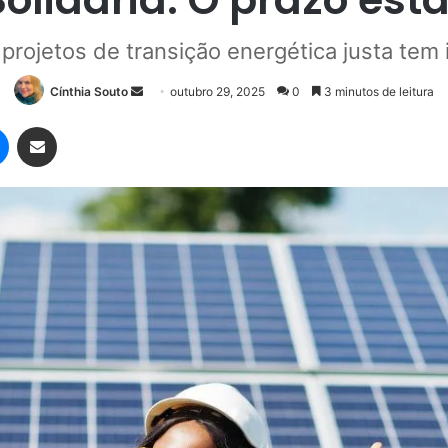
 projetos de transição energética justa tem i
Mande
Cínthia Souto
outubro 29, 2025
0
3 minutos de leitura
um
Messenger
Compartilhar via e-mail
e-
mail