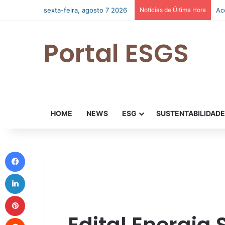
sexta-feira, agosto 7 2026
Notícias de Última Hora
Go
Portal ESGS
HOME
NEWS
ESG
SUSTENTABILIDAD
Facebook
Linkedin
Pinterest
Edital Energia 
Reddit