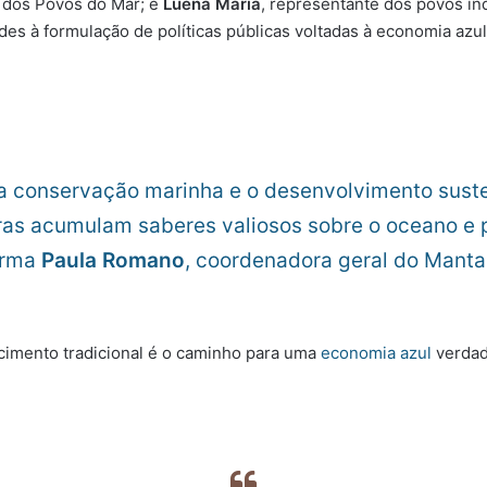
a dos Povos do Mar; e
Luena Maria
, representante dos povos in
ades à formulação de políticas públicas voltadas à economia azu
 a conservação marinha e o desenvolvimento sus
ras acumulam saberes valiosos sobre o oceano e
firma
Paula Romano
, coordenadora geral do Mantas
ecimento tradicional é o caminho para uma
economia azul
verdad