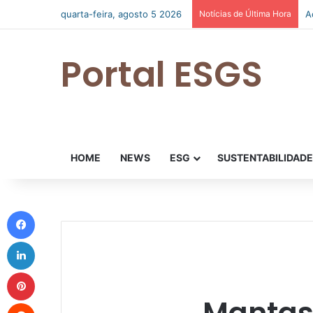
quarta-feira, agosto 5 2026
Notícias de Última Hora
A
Portal ESGS
HOME
NEWS
ESG
SUSTENTABILIDAD
Facebook
Linkedin
Pinterest
Mantas 
Reddit