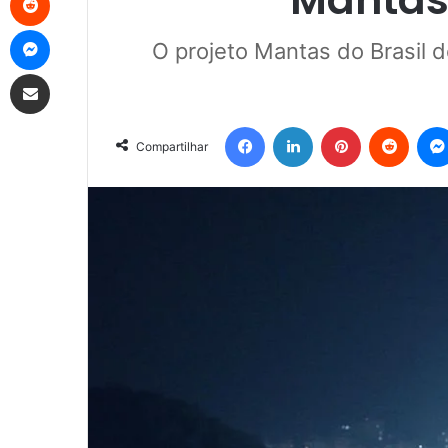
Messenger
O projeto Mantas do Brasil 
Compartilhar via e-mail
Facebook
Linkedin
Pinterest
Reddit
Compartilhar