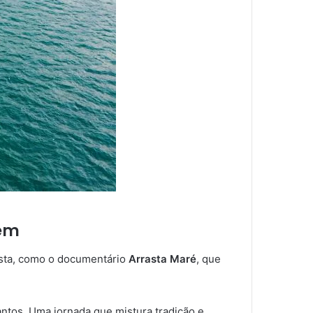
nem
tista, como o documentário
Arrasta Maré
, que
antos. Uma jornada que mistura tradição e