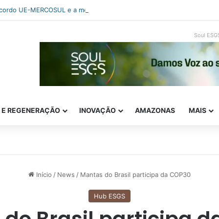
cordo UE-MERCOSUL e a memória das assimetrias
Soul ESG
E E REGENERAÇÃO
INOVAÇÃO
AMAZONAS
MAIS
Início
/
News
/
Mantas do Brasil participa da COP30
Hub ESGS
do Brasil participa 