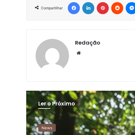
Facebook
Linkedin
Pinterest
Reddit
Compartilhar
Redação
Website
Ler o Próximo
Sustentabilidade