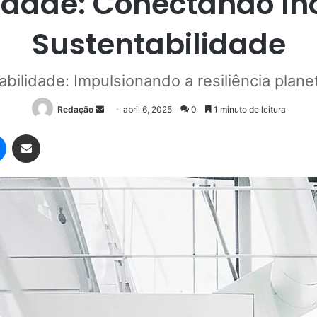
lidade: Conectando In
Sustentabilidade
abilidade: Impulsionando a resiliência planet
Mande
Redação
abril 6, 2025
0
1 minuto de leitura
um
Messenger
Compartilhar via e-mail
e-
mail