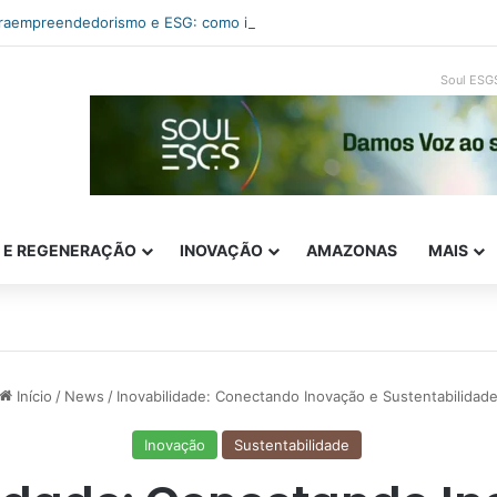
traempreendedorismo e ESG: como inovar com impacto real
Soul ESG
E E REGENERAÇÃO
INOVAÇÃO
AMAZONAS
MAIS
Início
/
News
/
Inovabilidade: Conectando Inovação e Sustentabilidad
Inovação
Sustentabilidade