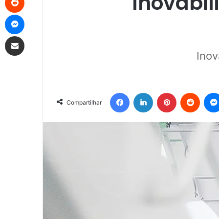
Inovabi
Messenger
Compartilhar via e-mail
Inov
Facebook
Linkedin
Pinterest
Reddit
Compartilhar