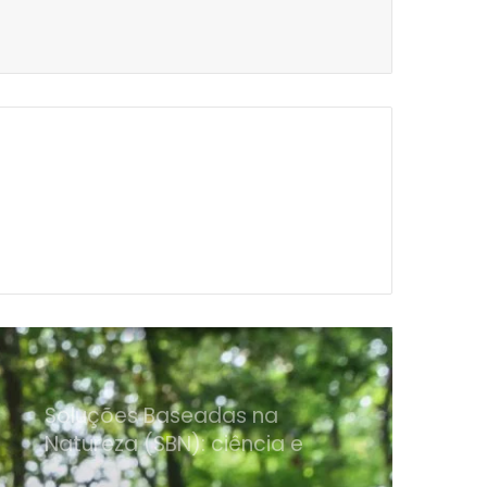
Cristo Sustentável: iniciativa
promove sustentabilidade e
ESG
Plano Clima é aprovado para
orientar políticas até 2035
Soluções Baseadas na
Natureza (SBN): ciência e
regeneração
Natura lança Relatório
Integrado 2025