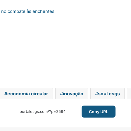
a no combate às enchentes
economia circular
inovação
soul esgs
Copy URL