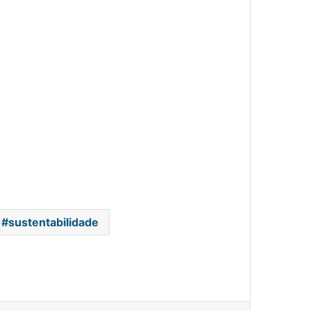
Dia Mundial da Água: Crise
hídrica e os novos alertas da
ONU
Economia Azul: Desafios e
oportunidades
sustentabilidade
Encontro Internacional de
Lideranças Regenerativas na
Amazônia